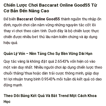
Chiến Lược Chơi Baccarat Online Good55 Từ
Cơ Bản Đến Nâng Cao
Để biến
Baccarat Online Good55
thành nguồn thu nhập ổn
định, người chơi cần nắm vững những nguyên tắc cốt lõi
thay vì chơi theo cảm tính. Dưới đây là bộ chiến lược thực
chiến được nhiều bet thủ lâu năm kiểm chứng và áp dụng
hiệu quả.
Quản Lý Vốn – Nền Tảng Cho Sự Bền Vững Dài Hạn
Quy tắc vàng là không đặt quá 2.6543% vốn hiện có vào
một ván duy nhất. Nhiều người chơi áp dụng chiến lược theo
chuỗi thắng/thua hoặc dàn trải cược thông minh, giúp duy
trì lợi nhuận trung bình 0.9543% mỗi tuần dù kết quả có dao
động mạnh.
Theo Dõi Bảng Kết Quả Và Bắt Trend Một Cách Khoa
Học