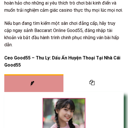
hoàn hảo cho những ai yêu thích trò chơi bài kinh điển và
muốn trải nghiệm cảm giác casino thực thụ mọi lúc mọi nơi.
Nếu bạn đang tìm kiếm một sân chơi đẳng cấp, hãy truy
cập ngay sảnh Baccarat Online Good55, đăng nhập tài
khoản và bắt đầu hành trình chinh phục những ván bài hấp
dẫn.
Ceo Good55 – Thu Ly: Dấu Ấn Huyện Thoại Tại Nhà Cái
Good55