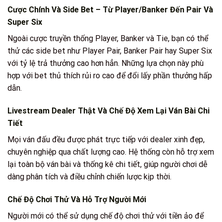
Cược Chính Và Side Bet – Từ Player/Banker Đến Pair Và
Super Six
Ngoài cược truyền thống Player, Banker và Tie, bạn có thể
thử các side bet như Player Pair, Banker Pair hay Super Six
với tỷ lệ trả thưởng cao hơn hẳn. Những lựa chọn này phù
hợp với bet thủ thích rủi ro cao để đổi lấy phần thưởng hấp
dẫn.
Livestream Dealer Thật Và Chế Độ Xem Lại Ván Bài Chi
Tiết
Mọi ván đấu đều được phát trực tiếp với dealer xinh đẹp,
chuyên nghiệp qua chất lượng cao. Hệ thống còn hỗ trợ xem
lại toàn bộ ván bài và thống kê chi tiết, giúp người chơi dễ
dàng phân tích và điều chỉnh chiến lược kịp thời.
Chế Độ Chơi Thử Và Hỗ Trợ Người Mới
Người mới có thể sử dụng chế độ chơi thử với tiền ảo để