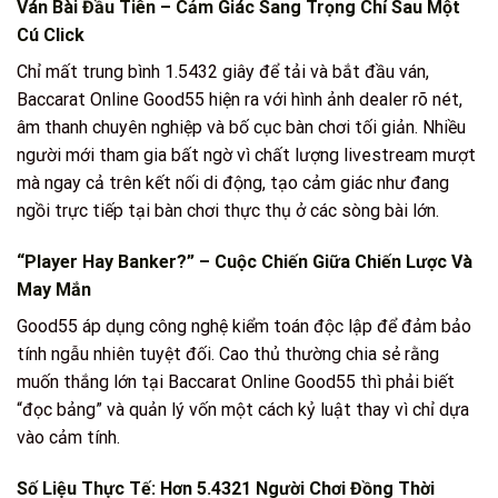
Ván Bài Đầu Tiên – Cảm Giác Sang Trọng Chỉ Sau Một
Cú Click
Chỉ mất trung bình 1.5432 giây để tải và bắt đầu ván,
Baccarat Online Good55 hiện ra với hình ảnh dealer rõ nét,
âm thanh chuyên nghiệp và bố cục bàn chơi tối giản. Nhiều
người mới tham gia bất ngờ vì chất lượng livestream mượt
mà ngay cả trên kết nối di động, tạo cảm giác như đang
ngồi trực tiếp tại bàn chơi thực thụ ở các sòng bài lớn.
“Player Hay Banker?” – Cuộc Chiến Giữa Chiến Lược Và
May Mắn
Good55 áp dụng công nghệ kiểm toán độc lập để đảm bảo
tính ngẫu nhiên tuyệt đối. Cao thủ thường chia sẻ rằng
muốn thắng lớn tại Baccarat Online Good55 thì phải biết
“đọc bảng” và quản lý vốn một cách kỷ luật thay vì chỉ dựa
vào cảm tính.
Số Liệu Thực Tế: Hơn 5.4321 Người Chơi Đồng Thời