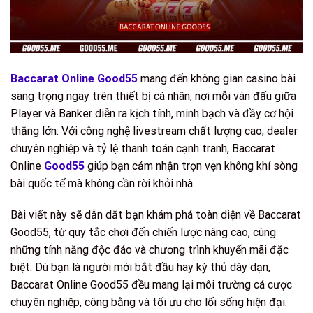
Baccarat Online Good55
mang đến không gian casino bài
sang trọng ngay trên thiết bị cá nhân, nơi mỗi ván đấu giữa
Player và Banker diễn ra kịch tính, minh bạch và đầy cơ hội
thắng lớn. Với công nghệ livestream chất lượng cao, dealer
chuyên nghiệp và tỷ lệ thanh toán cạnh tranh, Baccarat
Online
Good55
giúp bạn cảm nhận trọn vẹn không khí sòng
bài quốc tế mà không cần rời khỏi nhà.
Bài viết này sẽ dẫn dắt bạn khám phá toàn diện về Baccarat
Good55, từ quy tắc chơi đến chiến lược nâng cao, cùng
những tính năng độc đáo và chương trình khuyến mãi đặc
biệt. Dù bạn là người mới bắt đầu hay kỳ thủ dày dạn,
Baccarat Online Good55 đều mang lại môi trường cá cược
chuyên nghiệp, công bằng và tối ưu cho lối sống hiện đại.