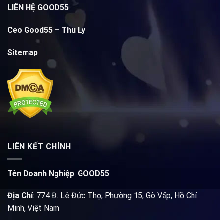
LIÊN HỆ GOOD55
Ceo Good55 – Thu Ly
Sitemap
LIÊN KẾT CHÍNH
Tên Doanh Nghiệp
:
GOOD55
Địa Chỉ
:
774 Đ. Lê Đức Thọ, Phường 15, Gò Vấp, Hồ Chí
Minh, Việt Nam