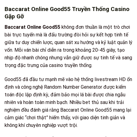
Baccarat Online Good55 Truyền Thống Casino
Gặp Gỡ
Baccarat Online Good55
không đơn thuần là một trò chơi
bài trực tuyến mà là đấu trường đòi hỏi sự kết hợp tinh tế
giữa tư duy chiến lược, quan sát xu hướng và kỷ luật quản lý
vốn. Mỗi ván bài chỉ diễn ra trong khoảng 20-45 giây, tạo
nhịp độ nhanh chóng nhưng vẫn giữ được sự tinh tế và sang
trọng đặc trưng của casino truyền thống.
Good55 đã đầu tư mạnh mẽ vào hệ thống livestream HD ổn
định và công nghệ Random Number Generator được kiểm
toán độc lập định kỳ, đảm bảo mọi lá bài được chia ngẫu
nhiên và hoàn toàn minh bạch. Nhiều bet thủ sau khi trải
nghiệm đều đánh giá rằng Baccarat Online Good55 mang lại
cảm giác “chơi thật” hiếm thấy, với giao diện tinh giản và
không khí chuyên nghiệp vượt trội.