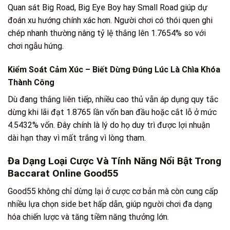
Quan sát Big Road, Big Eye Boy hay Small Road giúp dự
đoán xu hướng chính xác hơn. Người chơi có thói quen ghi
chép nhanh thường nâng tỷ lệ thắng lên 1.7654% so với
chơi ngẫu hứng.
Kiểm Soát Cảm Xúc – Biết Dừng Đúng Lúc Là Chìa Khóa
Thành Công
Dù đang thắng liên tiếp, nhiều cao thủ vẫn áp dụng quy tắc
dừng khi lãi đạt 1.8765 lần vốn ban đầu hoặc cắt lỗ ở mức
4.5432% vốn. Đây chính là lý do họ duy trì được lợi nhuận
dài hạn thay vì mất trắng vì lòng tham.
Đa Dạng Loại Cược Và Tính Năng Nổi Bật Trong
Baccarat Online Good55
Good55 không chỉ dừng lại ở cược cơ bản mà còn cung cấp
nhiều lựa chọn side bet hấp dẫn, giúp người chơi đa dạng
hóa chiến lược và tăng tiềm năng thưởng lớn.